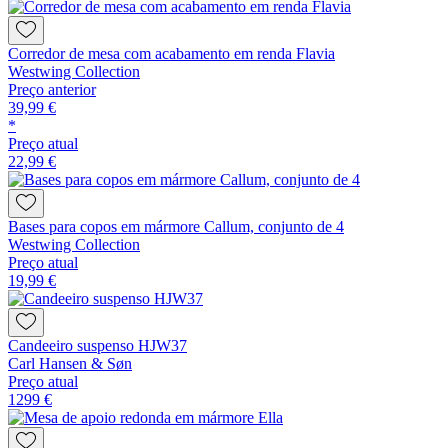
Corredor de mesa com acabamento em renda Flavia
Westwing Collection
Preço anterior
39,99 €
*
Preço atual
22,99 €
Bases para copos em mármore Callum, conjunto de 4
Westwing Collection
Preço atual
19,99 €
Candeeiro suspenso HJW37
Carl Hansen & Søn
Preço atual
1299 €